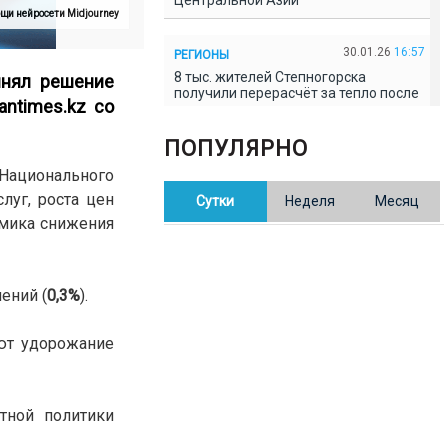
Центральной Азии
щи нейросети Midjourney
30.01.26
16:57
РЕГИОНЫ
8 тыс. жителей Степногорска
инял решение
получили перерасчёт за тепло после
antimes
.
kz
со
проверки прокуратуры
ПОПУЛЯРНО
30.01.26
16:35
ОБЩЕСТВО
Национального
В Казахстане готовят новую
луг, роста цен
Сутки
Неделя
Месяц
редакцию Конституции: меняется
84% текста
амика снижения
30.01.26
16:13
ОБЩЕСТВО
ений (
0,3%
).
Прокуроры в Павлодарской области
выявили хищения и незаконное
использование спортобъектов
ют удорожание
30.01.26
15:31
РЕГИОНЫ
Учительница из Актобе продавала
тной политики
баллы ЕНТ по 7 тыс. тенге за балл