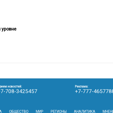
м уровне
рием новостей:
Реклама:
+7-708-3425457
+7-777-465778
А
ОБЩЕСТВО
МИР
РЕГИОНЫ
АНАЛИТИКА
МНЕН