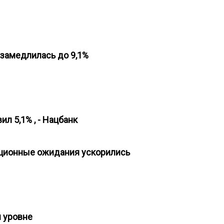
а замедлилась до 9,1%
ил 5,1% , - Нацбанк
ляционные ожидания ускорились
м уровне