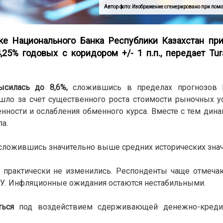
Автор фото: Изображение сгенерировано при помо
ке Национального Банка Республики Казахстан пр
,25% годовых с коридором +/- 1 п.п., передает
Tur
силась до
8,6%,
сложившись в пределах прогнозов 
ло за счет существенного роста стоимости рыночных ус
ости и ослабления обменного курса. Вместе с тем дин
а.
 сложившись значительно выше средних исторических знач
практически не изменились. Респонденты чаще отмеча
ЖКУ. Инфляционные ожидания остаются нестабильными.
ься
под воздействием сдерживающей денежно-креди