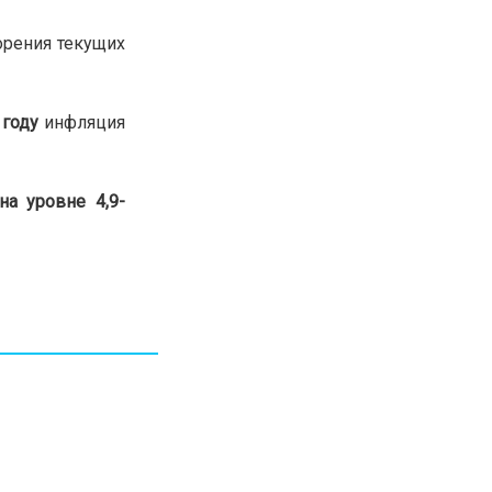
30.01.26
15:11
РЕГИОНЫ
орения текущих
Бектенов посетил Павлодарскую
область и проверил энергетическую
инфраструктуру региона
году
инфляция
Все новости
на уровне
4,9-