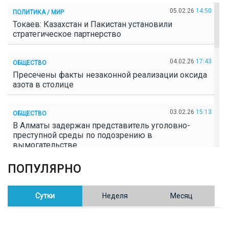
05.02.26
14:50
ПОЛИТИКА / МИР
Токаев: Казахстан и Пакистан установили
стратегическое партнерство
04.02.26
17:43
ОБЩЕСТВО
Пресечены факты незаконной реализации оксида
азота в столице
03.02.26
15:13
ОБЩЕСТВО
В Алматы задержан представитель уголовно-
преступной среды по подозрению в
вымогательстве
ПОПУЛЯРНО
02.02.26
16:41
ОБЩЕСТВО
Полицейские пресекли незаконное выращивание
конопли в Таразе
Сутки
Неделя
Месяц
30.01.26
17:30
ОБЩЕСТВО