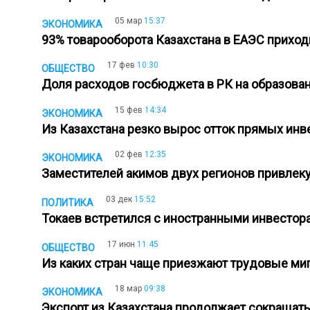
05 мар
15:37
ЭКОНОМИКА
93% товарооборота Казахстана в ЕАЭС прихо
17 фев
10:30
ОБЩЕСТВО
Доля расходов госбюджета в РК на образова
15 фев
14:34
ЭКОНОМИКА
Из Казахстана резко вырос отток прямых инв
02 фев
12:35
ЭКОНОМИКА
Заместителей акимов двух регионов привлек
03 дек
15:52
ПОЛИТИКА
Токаев встретился с иностранными инвесто
17 июн
11:45
ОБЩЕСТВО
Из каких стран чаще приезжают трудовые ми
18 мар
09:38
ЭКОНОМИКА
Экспорт из Казахстана продолжает сокращат