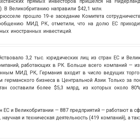
ахстанских прямых инвесторов пришёлся на Нидерланд
). В Великобританию направили $42,1 млн.
Брюсселе прошло 19-е заседание Комитета сотрудничест
сообщению
МИД РК
, отметили, что на долю ЕС приход
ных иностранных инвестиций.
йствовало 3,2 тыс. юридических лиц из стран ЕС и Велик
омпаний, работающих в РК. Больше всего компаний — из
анным
МИД РК, Германия входит в число ведущих торго
м германского бизнеса в Центральной Азии. Только за по
тан составили более $5,3 млрд, из которых около 80
 ЕС и Великобритании — 887 предприятий — работают в сф
 научная и техническая деятельность (419 компаний), а та