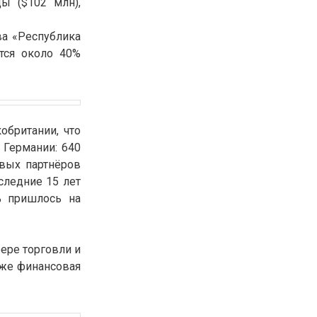
ы ($102 млн),
30.01.26
15:11
РЕГИОНЫ
Бектенов посетил Павлодарскую
ва «Республика
область и проверил энергетическую
ится около 40%
инфраструктуру региона
Все новости
обритании, что
 Германии: 640
вых партнёров
следние 15 лет
% пришлось на
ере торговли и
кже финансовая