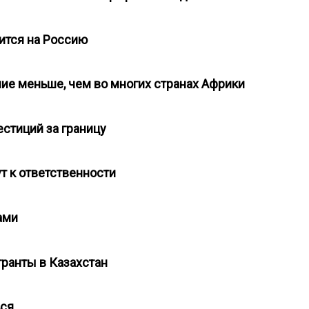
дится на Россию
ние меньше, чем во многих странах Африки
естиций за границу
ут к ответственности
рами
гранты в Казахстан
ься