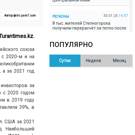
Центральной Азии
30.01.26
16:57
Автор фото: psm7.com
РЕГИОНЫ
8 тыс. жителей Степногорска
получили перерасчёт за тепло после
проверки прокуратуры
Turantimes.kz
.
ПОПУЛЯРНО
пейского союза
30.01.26
16:35
ОБЩЕСТВО
 с 2020-м и на
В Казахстане готовят новую
Сутки
Неделя
Месяц
редакцию Конституции: меняется
Великобритании
84% текста
 а за 2021 год
30.01.26
16:13
ОБЩЕСТВО
инвесторов за
Прокуроры в Павлодарской области
ю с 2020 годом
выявили хищения и незаконное
использование спортобъектов
ом в 2019 году
тавляла 39%, в
30.01.26
15:31
РЕГИОНЫ
л. США за 2021
Учительница из Актобе продавала
баллы ЕНТ по 7 тыс. тенге за балл
д. Наибольший