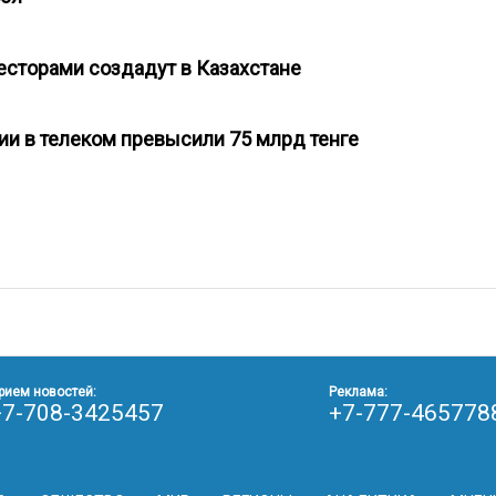
есторами создадут в Казахстане
ции в телеком превысили 75 млрд тенге
рием новостей:
Реклама:
+7-708-3425457
+7-777-465778