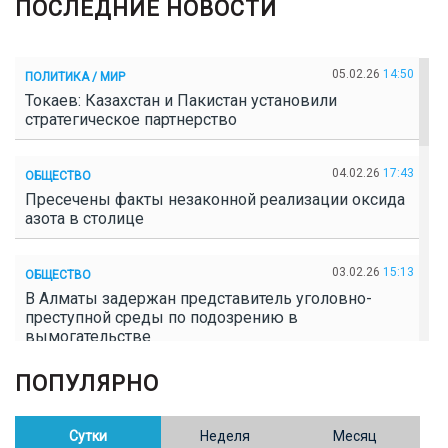
ПОСЛЕДНИЕ НОВОСТИ
05.02.26
14:50
ПОЛИТИКА / МИР
Токаев: Казахстан и Пакистан установили
стратегическое партнерство
04.02.26
17:43
ОБЩЕСТВО
Пресечены факты незаконной реализации оксида
азота в столице
03.02.26
15:13
ОБЩЕСТВО
В Алматы задержан представитель уголовно-
преступной среды по подозрению в
вымогательстве
ПОПУЛЯРНО
02.02.26
16:41
ОБЩЕСТВО
Полицейские пресекли незаконное выращивание
конопли в Таразе
Сутки
Неделя
Месяц