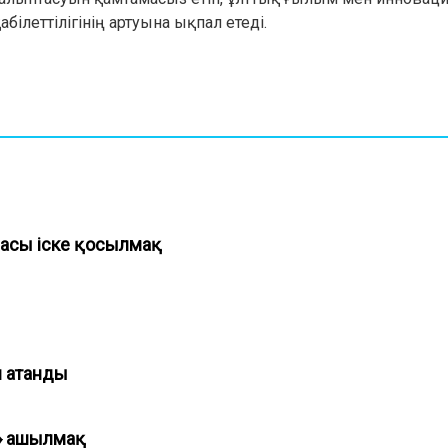
ілеттілігінің артуына ықпал етеді.
масы іске қосылмақ
ел атанды
I» ашылмақ