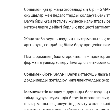
Сонымен қатар жаңа жобалардың бірі – SMAR
оқушылар мен педагогтарды қолдауға бағытт
Daryn бірыңғай тестілеу жүйесін қалыптасты
нәтижелерге дейінгі барлық процесті автома
Жаңа жоба оқушылардың шығармашылық және зи
арттыруға, сондай-ақ білім беру процесіне 
Платформаның басты ерекшелігі – прокторин
форматта ұйымдастыру. Бұл әдіс зияткерлік 
Сонымен бірге, SMART Daryn қатысушыларға т
дағдыларды жетілдіру, интеллектуалдық жар
Мемлекеттік қолдау – дарынды балалардың қа
тиімді құруға мүмкіндік беретін стратегиялы
шығармашылық әлеуетін дамытуға және кәсіб
дарынды жастардың табысты тұлға ретінде 