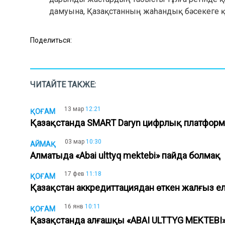
дамуына, Қазақстанның жаһандық бәсекеге қаб
Поделиться:
ЧИТАЙТЕ ТАКЖЕ:
13 мар
12:21
ҚОҒАМ
Қазақстанда SMART Daryn цифрлық платфор
03 мар
10:30
АЙМАҚ
Алматыда «Abai ulttyq mektebi» пайда болмақ
17 фев
11:18
ҚОҒАМ
Қазақстан аккредиттациядан өткен жалғыз 
16 янв
10:11
ҚОҒАМ
Қазақстанда алғашқы «ABAI ULTTYG MEKTEB