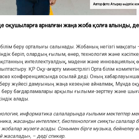
Автор фото: Атырау өңірлік 
е оқушыларға арналған жаңа жоба қолға алынды, д
білім беру орталығы салынады. Жобаның негізгі мақсаты –
ік беріп, олардың ғылым, өнер, технология және кәсіпке
ақстанның интеллектуалдық, мәдени және инновациялық ө
тастыру. ҚР Оқу-ағарту министрлігі Орта білім комитетін
сөз конференциясында осылай деді. Оның хабарлауынша,
м беру жүйесі дамуының жаңа кезеңіне айналмақ. Мұнда о
лім беру бағдарламалары арқылы ғылыми-зерттеу және ш
індік алады.
биология, информатика салаларында ғылыми мектептер мен
ника, жасанды интеллект, биотехнология сияқты салалар б
жобалар жүзеге асады. Сонымен бірге музыка, бейнелеу өне
 жасалады», – деді спикер.