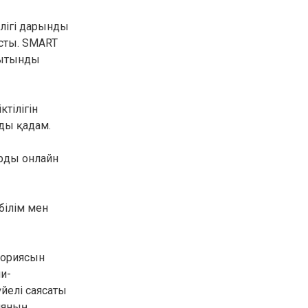
30.01.26
15:11
РЕГИОНЫ
лігі дарынды
Бектенов посетил Павлодарскую
сты. SMART
область и проверил энергетическую
инфраструктуру региона
рытынды
Все новости
тілігін
зды қадам.
арды онлайн
білім мен
ториясын
и-
йелі саясаты
ияның