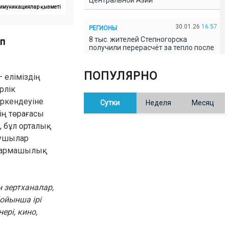
Центральной Азии
коммуникациялар қызметі
30.01.26
16:57
РЕГИОНЫ
8 тыс. жителей Степногорска
еп
получили перерасчёт за тепло после
проверки прокуратуры
ПОПУЛЯРНО
 еліміздің
30.01.26
16:35
ОБЩЕСТВО
рлік
В Казахстане готовят новую
ркендеуіне
Сутки
Неделя
Месяц
редакцию Конституции: меняется
84% текста
ің төрағасы
 бұл орталық
қушылар
30.01.26
16:13
ОБЩЕСТВО
ығармашылық
Прокуроры в Павлодарской области
выявили хищения и незаконное
использование спортобъектов
 зертханалар,
30.01.26
15:31
РЕГИОНЫ
ойынша ірі
Учительница из Актобе продавала
рі, кино,
баллы ЕНТ по 7 тыс. тенге за балл