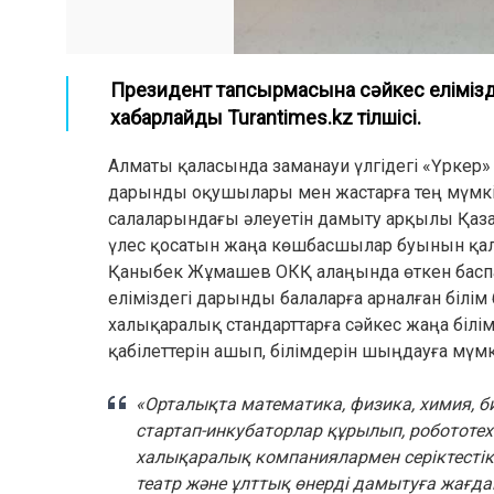
Президент тапсырмасына сәйкес елімізд
хабарлайды Turantimes.kz тілшісі.
Алматы қаласында заманауи үлгідегі «Үркер» 
дарынды оқушылары мен жастарға тең мүмкінд
салаларындағы әлеуетін дамыту арқылы Қаз
үлес қосатын жаңа көшбасшылар буынын қалып
Қаныбек Жұмашев ОКҚ алаңында өткен баспа
еліміздегі дарынды балаларға арналған білі
халықаралық стандарттарға сәйкес жаңа бі
қабілеттерін ашып, білімдерін шыңдауға мүмк
«Орталықта математика, физика, химия, 
стартап-инкубаторлар құрылып, робототех
халықаралық компаниялармен серіктестік 
театр және ұлттық өнерді дамытуға жағдай