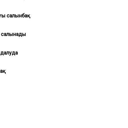
ығы салынбақ
ны салынады
ндалуда
мақ