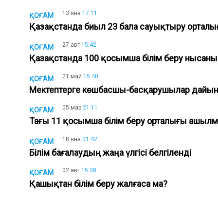
13 янв
17:11
ҚОҒАМ
Қазақстанда биыл 23 бала сауықтыру ортал
27 авг
15:42
ҚОҒАМ
Қазақстанда 100 қосымша білім беру ныса
21 май
15:40
ҚОҒАМ
Мектептерге көшбасшы-басқарушылар дайы
05 мар
21:11
ҚОҒАМ
Тағы 11 қосымша білім беру орталығы ашыл
18 янв
01:42
ҚОҒАМ
Білім бағалаудың жаңа үлгісі белгіленді
02 авг
15:38
ҚОҒАМ
Қашықтан білім беру жалғаса ма?