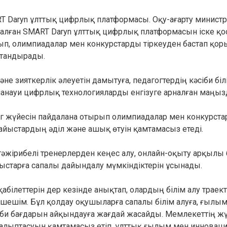
T Daryn ұлттық цифрлық платформасы. Оқу-ағарту министр
алған SMART Daryn ұлттық цифрлық платформасын іске қо
рып, олимпиадалар мен конкурстарды тіркеуден бастап қо
ттандырады.
яткерлік әлеуетін дамытуға, педагогтердің кәсіби білік
заманауи цифрлық технологияларды енгізуге арналған маңы
г жүйесін пайдалана отырып олимпиадалар мен конкурст
сайыстардың әділ және ашық өтуін қамтамасыз етеді.
әжірибелі тренерлерден кеңес алу, онлайн-оқыту арқылы 
ыстарға сапалы дайындалу мүмкіндіктерін ұсынады.
білеттерін дер кезінде анықтап, олардың білім алу траек
қ шешім. Бұл қолдау оқушыларға сапалы білім алуға, ғылым
и бағдарын айқындауға жағдай жасайды. Мемлекеттің жү
қалыптасуын қамтамасыз етіп, ұлттық ғылым мен инновац