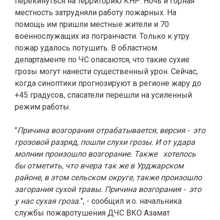
перекинуться на территорию КНР. Ночь и горная
местность затрудняли работу пожарных. На
помощь им пришли местные жители и 70
военнослужащих из погранчасти. Только к утру
пожар удалось потушить. В областном
департаменте по ЧС опасаются, что такие сухие
грозы могут нанести существенный урон. Сейчас,
когда синоптики прогнозируют в регионе жару до
+45 градусов, спасатели перешли на усиленный
режим работы.
"
Причина возгорания отрабатывается, версия - это
грозовой разряд, пошли слухи грозы. И от удара
молнии произошло возгорание. Также хотелось
бы отметить, что вчера так же в Урджарском
районе, в этом сельском округе, также произошло
загорания сухой травы. Причина возгорания - это
у нас сухая гроза.
", - сообщил и.о. начальника
службы пожаротушения ДЧС ВКО Азамат