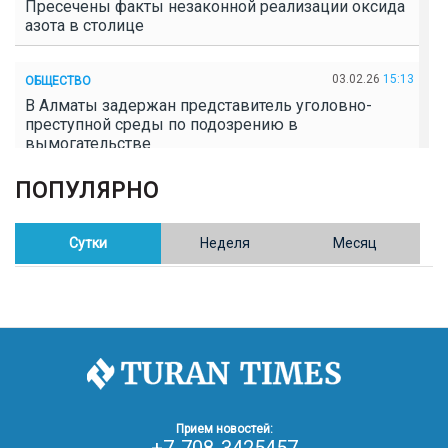
Пресечены факты незаконной реализации оксида
азота в столице
03.02.26
15:13
ОБЩЕСТВО
В Алматы задержан представитель уголовно-
преступной среды по подозрению в
вымогательстве
ПОПУЛЯРНО
02.02.26
16:41
ОБЩЕСТВО
Полицейские пресекли незаконное выращивание
конопли в Таразе
Сутки
Неделя
Месяц
30.01.26
17:30
ОБЩЕСТВО
Казахстан возглавил Договор о зоне, свободной от
ядерного оружия в Центральной Азии
30.01.26
16:57
РЕГИОНЫ
8 тыс. жителей Степногорска получили перерасчёт
Прием новостей:
за тепло после проверки прокуратуры
+7-708-3425457