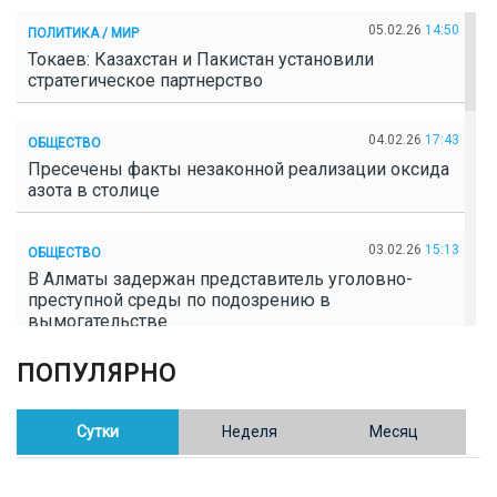
05.02.26
14:50
ПОЛИТИКА / МИР
Токаев: Казахстан и Пакистан установили
стратегическое партнерство
04.02.26
17:43
ОБЩЕСТВО
Пресечены факты незаконной реализации оксида
азота в столице
03.02.26
15:13
ОБЩЕСТВО
В Алматы задержан представитель уголовно-
преступной среды по подозрению в
вымогательстве
ПОПУЛЯРНО
02.02.26
16:41
ОБЩЕСТВО
Полицейские пресекли незаконное выращивание
конопли в Таразе
Сутки
Неделя
Месяц
30.01.26
17:30
ОБЩЕСТВО