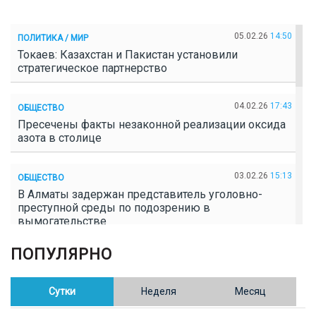
05.02.26
14:50
ПОЛИТИКА / МИР
Токаев: Казахстан и Пакистан установили
стратегическое партнерство
04.02.26
17:43
ОБЩЕСТВО
Пресечены факты незаконной реализации оксида
азота в столице
03.02.26
15:13
ОБЩЕСТВО
В Алматы задержан представитель уголовно-
преступной среды по подозрению в
вымогательстве
ПОПУЛЯРНО
02.02.26
16:41
ОБЩЕСТВО
Полицейские пресекли незаконное выращивание
конопли в Таразе
Сутки
Неделя
Месяц