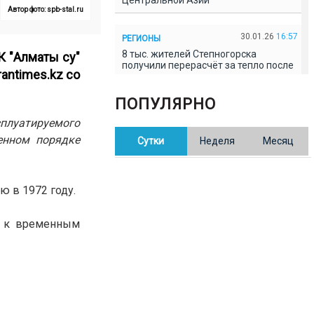
Центральной Азии
Автор фото: spb-stal.ru
30.01.26
16:57
РЕГИОНЫ
8 тыс. жителей Степногорска
К "Алматы су"
получили перерасчёт за тепло после
rantimes.kz
со
проверки прокуратуры
ПОПУЛЯРНО
30.01.26
16:35
ОБЩЕСТВО
сплуатируемого
В Казахстане готовят новую
енном порядке
Сутки
Неделя
Месяц
редакцию Конституции: меняется
84% текста
 в 1972 году.
30.01.26
16:13
ОБЩЕСТВО
Прокуроры в Павлодарской области
выявили хищения и незаконное
ь к временным
использование спортобъектов
30.01.26
15:31
РЕГИОНЫ
Учительница из Актобе продавала
баллы ЕНТ по 7 тыс. тенге за балл