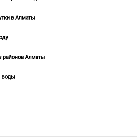
сутки в Алматы
воду
из районов Алматы
 и воды