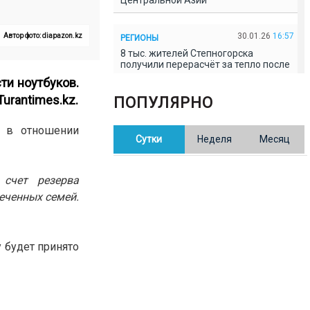
Центральной Азии
30.01.26
16:57
Автор фото: diapazon.kz
РЕГИОНЫ
8 тыс. жителей Степногорска
получили перерасчёт за тепло после
проверки прокуратуры
ти ноутбуков.
Turantimes.kz
.
ПОПУЛЯРНО
30.01.26
16:35
ОБЩЕСТВО
В Казахстане готовят новую
е в отношении
Сутки
Неделя
Месяц
редакцию Конституции: меняется
84% текста
 счет резерва
30.01.26
16:13
ОБЩЕСТВО
еченных семей.
Прокуроры в Павлодарской области
выявили хищения и незаконное
использование спортобъектов
 будет принято
30.01.26
15:31
РЕГИОНЫ
Учительница из Актобе продавала
баллы ЕНТ по 7 тыс. тенге за балл