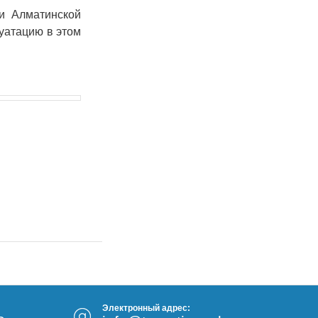
и Алматинской
30.01.26
15:11
РЕГИОНЫ
уатацию в этом
Бектенов посетил Павлодарскую
область и проверил энергетическую
инфраструктуру региона
Все новости
Электронный адрес: