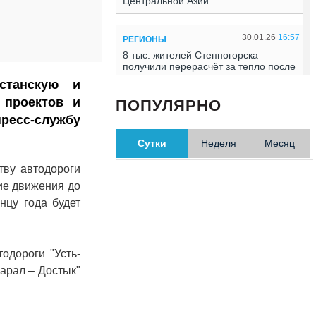
Центральной Азии
30.01.26
16:57
РЕГИОНЫ
8 тыс. жителей Степногорска
получили перерасчёт за тепло после
проверки прокуратуры
станскую и
 проектов и
ПОПУЛЯРНО
30.01.26
16:35
ОБЩЕСТВО
есс-службу
В Казахстане готовят новую
редакцию Конституции: меняется
Сутки
Неделя
Месяц
84% текста
тву автодороги
тие движения до
30.01.26
16:13
ОБЩЕСТВО
нцу года будет
Прокуроры в Павлодарской области
выявили хищения и незаконное
использование спортобъектов
одороги "Усть-
30.01.26
15:31
арал – Достык"
РЕГИОНЫ
Учительница из Актобе продавала
баллы ЕНТ по 7 тыс. тенге за балл