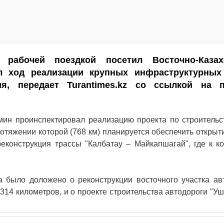
рабочей поездкой посетил Восточно-Казах
л ход реализации крупных инфраструктурных
ия, передает
Turantimes.kz
со ссылкой на пр
мин проинспектировал реализацию проекта по строительс
ротяжении которой (768 км) планируется обеспечить откры
еконструкция трассы "Калбатау – Майкапшагай", где к ко
 было доложено о реконструкции восточного участка авт
314 километров, и о проекте строительства автодороги "Уш