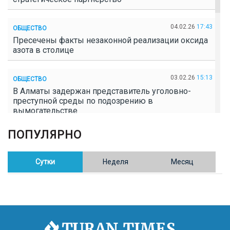
04.02.26
17:43
ОБЩЕСТВО
Пресечены факты незаконной реализации оксида
азота в столице
03.02.26
15:13
ОБЩЕСТВО
В Алматы задержан представитель уголовно-
преступной среды по подозрению в
вымогательстве
ПОПУЛЯРНО
02.02.26
16:41
ОБЩЕСТВО
Полицейские пресекли незаконное выращивание
конопли в Таразе
Сутки
Неделя
Месяц
30.01.26
17:30
ОБЩЕСТВО
Казахстан возглавил Договор о зоне, свободной от
ядерного оружия в Центральной Азии