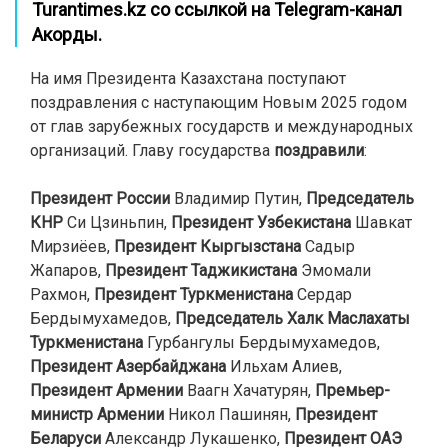
Turantimes.kz со ссылкой на Telegram-канал
Акорды
.
На имя Президента Казахстана поступают
поздравления с наступающим Новым 2025 годом
от глав зарубежных государств и международных
организаций. Главу государства
поздравили
:
Президент России
Владимир Путин,
Председатель
КНР
Си Цзиньпин,
Президент Узбекистана
Шавкат
Мирзиёев,
Президент Кыргызстана
Садыр
Жапаров,
Президент Таджикистана
Эмомали
Рахмон,
Президент Туркменистана
Сердар
Бердымухамедов,
Председатель Халк Маслахаты
Туркменистана
Гурбангулы Бердымухамедов,
Президент Азербайджана
Ильхам Алиев,
Президент Армении
Ваагн Хачатурян,
Премьер-
министр Армении
Никол Пашинян,
Президент
Беларуси
Александр Лукашенко,
Президент ОАЭ