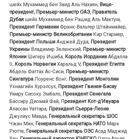
шейх Мухаммед бен Заид Аль Нахаян,
Вице-
президент, Премьер-министр ОАЭ
,
Правитель
Дубая
шейх Мухаммед бен Рашид Аль Мактум,
Президент Германии
Франк-Вальтер Штайнмайер,
Премьер-министр Великобритании
Кир Стармер,
Президент Польши
Анджей Дуда,
Президент
Украины
Владимир Зеленский,
Премьер-министр
Японии
Шигеру Ишиба,
Король Иордании
Абдалла
II,
Король Норвегии
Харальд V,
Президент Египта
Абдель Фаттах Ас-Сиси,
Премьер-министр
Сингапура
Лоуренс Вонг,
Президент Монголии
Ухнаагийн Хурэлсух,
Президент Гвинея-Бисау
Умару Сисоку Эмбало,
Президент Сенегала
Бассиру Диомай Фай, П
резидент Кот-д’Ивуара
Алассан Уаттара,
Президент Сьерра-Леоне
Джулиус Маада,
Генеральный секретарь ШОС
Чжан Мин,
Генеральный секретарь НАТО
Марк
Рютте,
Генеральный секретарь ОЭС
Асад Маджид
Хан,
Генеральный директор ЮНЕСКО
Одри Азуле,