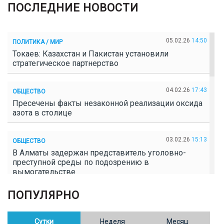
ПОСЛЕДНИЕ НОВОСТИ
05.02.26
14:50
ПОЛИТИКА / МИР
Токаев: Казахстан и Пакистан установили
стратегическое партнерство
04.02.26
17:43
ОБЩЕСТВО
Пресечены факты незаконной реализации оксида
азота в столице
03.02.26
15:13
ОБЩЕСТВО
В Алматы задержан представитель уголовно-
преступной среды по подозрению в
вымогательстве
ПОПУЛЯРНО
02.02.26
16:41
ОБЩЕСТВО
Полицейские пресекли незаконное выращивание
конопли в Таразе
Сутки
Неделя
Месяц