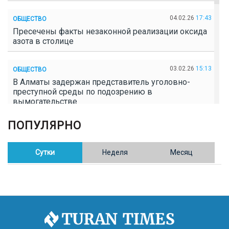
04.02.26
17:43
ОБЩЕСТВО
Пресечены факты незаконной реализации оксида
азота в столице
03.02.26
15:13
ОБЩЕСТВО
В Алматы задержан представитель уголовно-
преступной среды по подозрению в
вымогательстве
ПОПУЛЯРНО
02.02.26
16:41
ОБЩЕСТВО
Полицейские пресекли незаконное выращивание
конопли в Таразе
Сутки
Неделя
Месяц
30.01.26
17:30
ОБЩЕСТВО
Казахстан возглавил Договор о зоне, свободной от
ядерного оружия в Центральной Азии