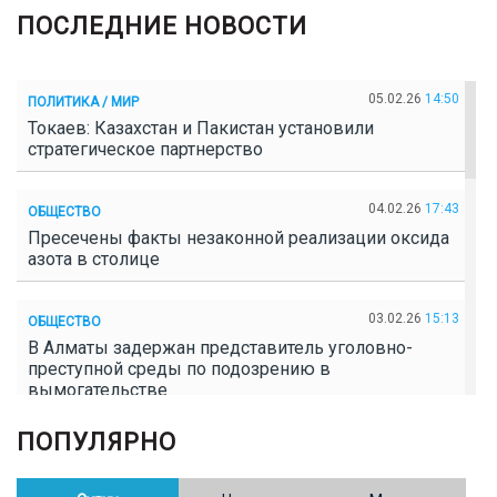
ПОСЛЕДНИЕ НОВОСТИ
05.02.26
14:50
ПОЛИТИКА / МИР
Токаев: Казахстан и Пакистан установили
стратегическое партнерство
04.02.26
17:43
ОБЩЕСТВО
Пресечены факты незаконной реализации оксида
азота в столице
03.02.26
15:13
ОБЩЕСТВО
В Алматы задержан представитель уголовно-
преступной среды по подозрению в
вымогательстве
ПОПУЛЯРНО
02.02.26
16:41
ОБЩЕСТВО
Полицейские пресекли незаконное выращивание