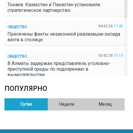
Токаев: Казахстан и Пакистан установили
стратегическое партнерство
04.02.26
17:43
ОБЩЕСТВО
Пресечены факты незаконной реализации оксида
азота в столице
03.02.26
15:13
ОБЩЕСТВО
В Алматы задержан представитель уголовно-
преступной среды по подозрению в
вымогательстве
ПОПУЛЯРНО
02.02.26
16:41
ОБЩЕСТВО
Полицейские пресекли незаконное выращивание
конопли в Таразе
Сутки
Неделя
Месяц
30.01.26
17:30
ОБЩЕСТВО
Казахстан возглавил Договор о зоне, свободной от