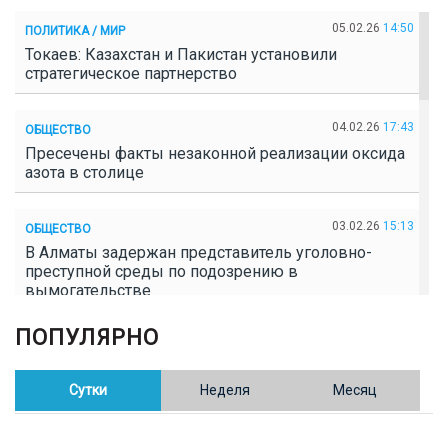
05.02.26
14:50
ПОЛИТИКА / МИР
Токаев: Казахстан и Пакистан установили
стратегическое партнерство
04.02.26
17:43
ОБЩЕСТВО
Пресечены факты незаконной реализации оксида
азота в столице
03.02.26
15:13
ОБЩЕСТВО
В Алматы задержан представитель уголовно-
преступной среды по подозрению в
вымогательстве
ПОПУЛЯРНО
02.02.26
16:41
ОБЩЕСТВО
Полицейские пресекли незаконное выращивание
конопли в Таразе
Сутки
Неделя
Месяц
30.01.26
17:30
ОБЩЕСТВО