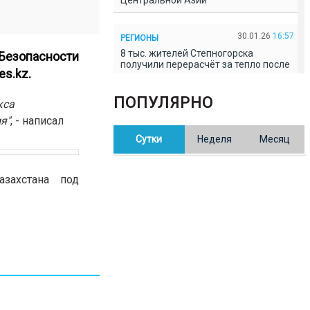
Центральной Азии
30.01.26
16:57
РЕГИОНЫ
8 тыс. жителей Степногорска
Безопасности
получили перерасчёт за тепло после
s.kz.
проверки прокуратуры
ПОПУЛЯРНО
кса
30.01.26
16:35
ОБЩЕСТВО
я"
, - написал
В Казахстане готовят новую
Сутки
Неделя
Месяц
редакцию Конституции: меняется
84% текста
азахстана под
30.01.26
16:13
ОБЩЕСТВО
Прокуроры в Павлодарской области
выявили хищения и незаконное
использование спортобъектов
30.01.26
15:31
РЕГИОНЫ
Учительница из Актобе продавала
баллы ЕНТ по 7 тыс. тенге за балл