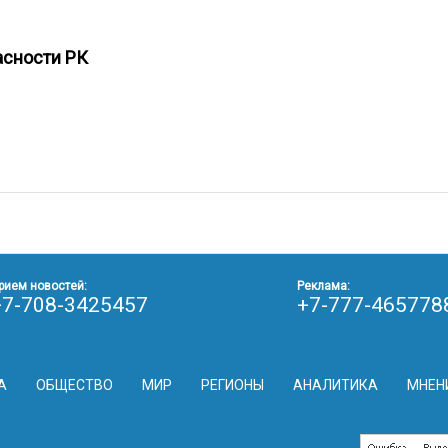
пасности РК
рием новостей:
Реклама:
+7-708-3425457
+7-777-465778
А
ОБЩЕСТВО
МИР
РЕГИОНЫ
АНАЛИТИКА
МНЕН