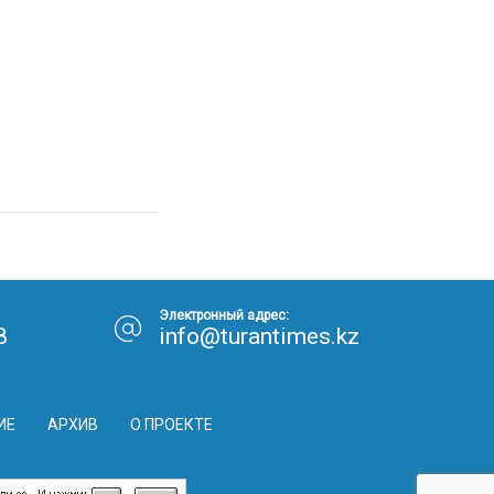
30.01.26
15:11
РЕГИОНЫ
Бектенов посетил Павлодарскую
область и проверил энергетическую
инфраструктуру региона
Все новости
Электронный адрес:
8
info@turantimes.kz
ИЕ
АРХИВ
О ПРОЕКТЕ