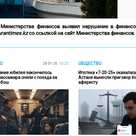
а Министерства финансов выявил нарушение в финансо
urantimes.kz
со ссылкой на
сайт Министерства финансов.
О
ОБЩЕСТВО
28.01.26
10:22
ание юбилея закончилось
Ипотека «7-20-25» оказалас
пассажира сняли с поезда за
Астане вынесли приговор In
ебош
аферисту