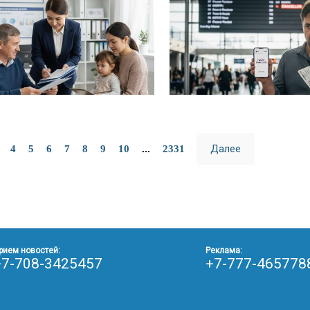
Далее
4
5
6
7
8
9
10
...
2331
рием новостей:
Реклама:
+7-708-3425457
+7-777-465778