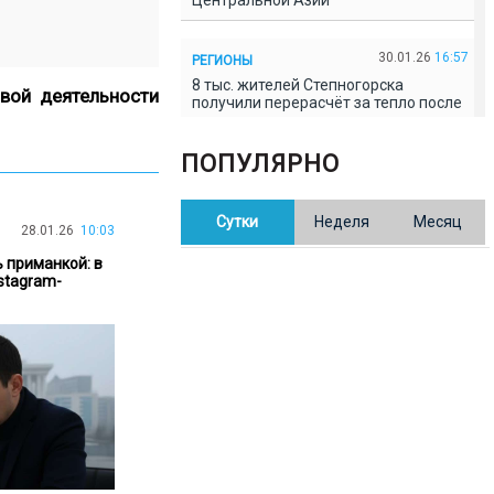
Центральной Азии
30.01.26
16:57
РЕГИОНЫ
8 тыс. жителей Степногорска
вой деятельности
получили перерасчёт за тепло после
проверки прокуратуры
ПОПУЛЯРНО
30.01.26
16:35
ОБЩЕСТВО
В Казахстане готовят новую
Сутки
Неделя
Месяц
редакцию Конституции: меняется
28.01.26
10:03
84% текста
ь приманкой: в
stagram-
30.01.26
16:13
ОБЩЕСТВО
Прокуроры в Павлодарской области
выявили хищения и незаконное
использование спортобъектов
30.01.26
15:31
РЕГИОНЫ
Учительница из Актобе продавала
баллы ЕНТ по 7 тыс. тенге за балл