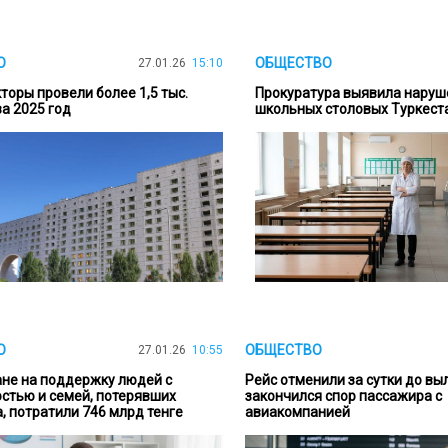
О
ОБЩЕСТВО
27.01.26
15:10
торы провели более 1,5 тыс.
Прокуратура выявила наруш
а 2025 год
школьных столовых Туркест
О
ОБЩЕСТВО
27.01.26
10:55
ане на поддержку людей с
Рейс отменили за сутки до вы
стью и семей, потерявших
закончился спор пассажира с
, потратили 746 млрд тенге
авиакомпанией