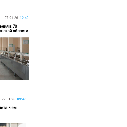
30.01.26
15:11
РЕГИОНЫ
Бектенов посетил Павлодарскую
27.01.26
12:40
область и проверил энергетическую
инфраструктуру региона
ения в 70
анской области
Все новости
27.01.26
09:47
лета: чем