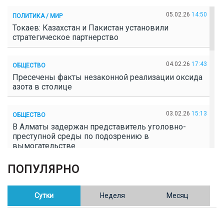
05.02.26
14:50
ПОЛИТИКА / МИР
Токаев: Казахстан и Пакистан установили
стратегическое партнерство
04.02.26
17:43
ОБЩЕСТВО
Пресечены факты незаконной реализации оксида
азота в столице
03.02.26
15:13
ОБЩЕСТВО
В Алматы задержан представитель уголовно-
преступной среды по подозрению в
вымогательстве
ПОПУЛЯРНО
02.02.26
16:41
ОБЩЕСТВО
Полицейские пресекли незаконное выращивание
конопли в Таразе
Сутки
Неделя
Месяц
30.01.26
17:30
ОБЩЕСТВО