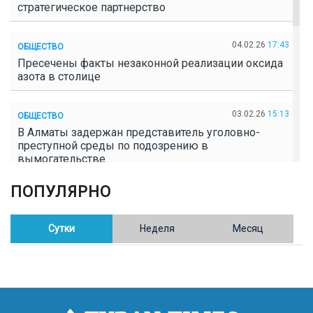
стратегическое партнерство
04.02.26
17:43
ОБЩЕСТВО
Пресечены факты незаконной реализации оксида
азота в столице
03.02.26
15:13
ОБЩЕСТВО
В Алматы задержан представитель уголовно-
преступной среды по подозрению в
вымогательстве
ПОПУЛЯРНО
02.02.26
16:41
ОБЩЕСТВО
Полицейские пресекли незаконное выращивание
конопли в Таразе
Сутки
Неделя
Месяц
30.01.26
17:30
ОБЩЕСТВО
Казахстан возглавил Договор о зоне, свободной от
ядерного оружия в Центральной Азии