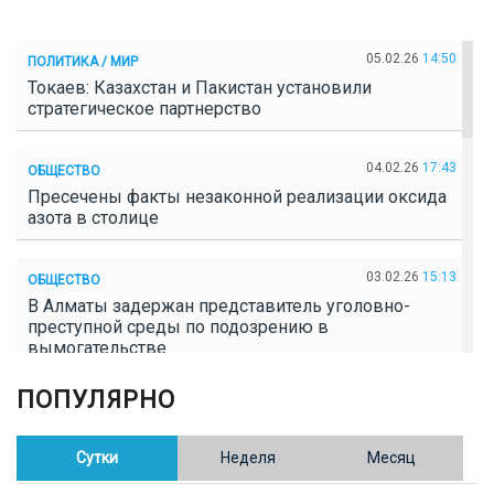
05.02.26
14:50
ПОЛИТИКА / МИР
Токаев: Казахстан и Пакистан установили
стратегическое партнерство
04.02.26
17:43
ОБЩЕСТВО
Пресечены факты незаконной реализации оксида
азота в столице
03.02.26
15:13
ОБЩЕСТВО
В Алматы задержан представитель уголовно-
преступной среды по подозрению в
вымогательстве
ПОПУЛЯРНО
02.02.26
16:41
ОБЩЕСТВО
Полицейские пресекли незаконное выращивание
конопли в Таразе
Сутки
Неделя
Месяц