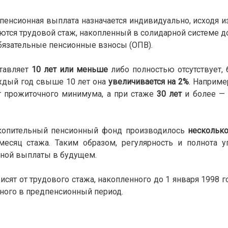
 пенсионная выплата назначается индивидуально, исходя из
аются трудовой стаж, накопленный в солидарной системе до
обязательные пенсионные взносы (ОПВ).
ставляет
10 лет или меньше
либо полностью отсутствует, 
ждый год свыше 10 лет она
увеличивается на 2%
. Наприме
т прожиточного минимума, а при стаже
30 лет
и более —
акопительный пенсионный фонд производилось
нескольк
 месяц стажа. Таким образом, регулярность и полнота 
нной выплаты в будущем.
сят от трудового стажа, накопленного до 1 января 1998 го
нного в предпенсионный период.