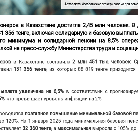
Автор фото: Изображение сгенерировано при помо
онеров в Казахстане достигла 2,45 млн человек. В
31 356 тенге, включая солидарную и базовую выпла
го минимума и солидарной пенсии на 8,5% опере
ылкой на пресс-службу Министерства труда и соцзащ
еров
в Казахстане составила
2 млн 451 тыс. человек
.
С
ставил
131 356 тенге
, из которых 88 819 тенге приходится
выплата увеличена на 6,5%
в соответствии с прогнозир
5%
, что превышает уровень инфляции на 2%.
проводится
поэтапное повышение минимальной базовой п
о 120%. На 1 января 2025 года минимальная базовая пен
оставляет
32 360 тенге
, а
максимальная
выросла с 105% до 