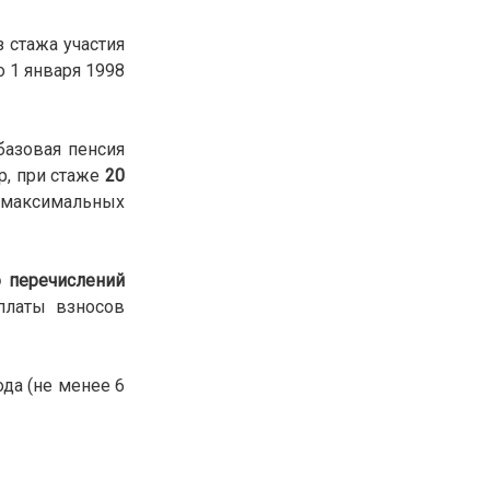
30.01.26
15:11
РЕГИОНЫ
 стажа участия
Бектенов посетил Павлодарскую
 1 января 1998
область и проверил энергетическую
инфраструктуру региона
базовая пенсия
Все новости
р, при стаже
20
 максимальных
о перечислений
уплаты взносов
да (не менее 6