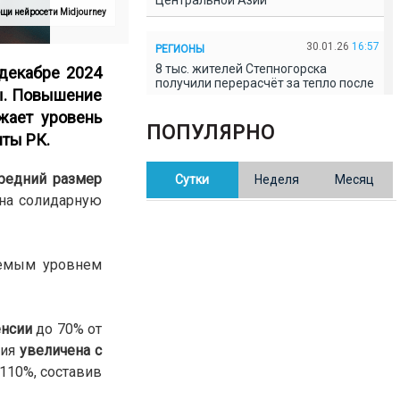
Центральной Азии
щи нейросети Midjourney
30.01.26
16:57
РЕГИОНЫ
8 тыс. жителей Степногорска
 декабре 2024
получили перерасчёт за тепло после
ты. Повышение
проверки прокуратуры
жает уровень
ПОПУЛЯРНО
иты РК.
30.01.26
16:35
ОБЩЕСТВО
В Казахстане готовят новую
редний размер
Сутки
Неделя
Месяц
редакцию Конституции: меняется
84% текста
 на солидарную
30.01.26
16:13
ОБЩЕСТВО
уемым уровнем
Прокуроры в Павлодарской области
выявили хищения и незаконное
использование спортобъектов
енсии
до 70% от
30.01.26
15:31
РЕГИОНЫ
сия
увеличена с
Учительница из Актобе продавала
110%, составив
баллы ЕНТ по 7 тыс. тенге за балл