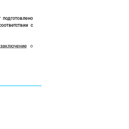
30.01.26
15:11
РЕГИОНЫ
Бектенов посетил Павлодарскую
 подготовлено
область и проверил энергетическую
инфраструктуру региона
оответствии с
Все новости
заключение
о