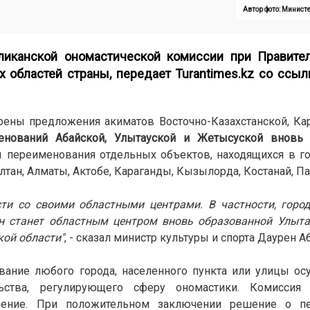
Автор фото: Минист
ликанской ономастической комиссии при Правител
х областей страны, передает
Turantimes.kz
со ссылк
рены предложения акиматов Восточно-Казахстанской, Ка
енований Абайской, Улытауской и Жетысуской вновь
 переименования отдельных объектов, находящихся в г
ултан, Алматы, Актобе, Караганды, Кызылорда, Костанай, П
сти со своими областными центрами. В частности, горо
н станет областным центром вновь образованной Улыта
кой области"
, - сказал министр культуры и спорта Даурен А
вание любого города, населенного пункта или улицы ос
льства, регулирующего сферу ономастики. Комиссия 
чение. При положительном заключении решение о пе