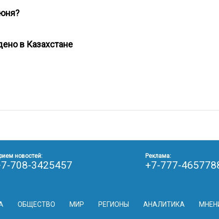
 июня?
дено в Казахстане
рием новостей:
Реклама:
+7-708-3425457
+7-777-465778
А
ОБЩЕСТВО
МИР
РЕГИОНЫ
АНАЛИТИКА
МНЕН