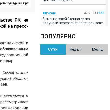
Центральной Азии
ерство культуры и спорта
30.01.26
16:57
РЕГИОНЫ
8 тыс. жителей Степногорска
ьстве РК, на
получили перерасчёт за тепло после
ой на пресс-
проверки прокуратуры
ПОПУЛЯРНО
30.01.26
16:35
ОБЩЕСТВО
рагандинской и
В Казахстане готовят новую
 образованным
Сутки
Неделя
Месяц
редакцию Конституции: меняется
84% текста
осударственной
авлодар.
30.01.26
16:13
ОБЩЕСТВО
д Семей станет
Прокуроры в Павлодарской области
выявили хищения и незаконное
уской области,
использование спортобъектов
баев.
30.01.26
15:31
РЕГИОНЫ
уществляется в
Учительница из Актобе продавала
рассматривает
баллы ЕНТ по 7 тыс. тенге за балл
реименовании