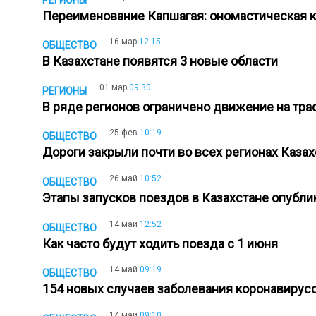
Переименование Капшагая: ономастическая
16 мар
12:15
ОБЩЕСТВО
В Казахстане появятся 3 новые области
01 мар
09:30
РЕГИОНЫ
В ряде регионов ограничено движение на тр
25 фев
10:19
ОБЩЕСТВО
Дороги закрыли почти во всех регионах Каза
26 май
10:52
ОБЩЕСТВО
Этапы запусков поездов в Казахстане опуб
14 май
12:52
ОБЩЕСТВО
Как часто будут ходить поезда с 1 июня
14 май
09:19
ОБЩЕСТВО
154 новых случаев заболевания коронавирус
14 май
09:10