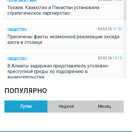
ПОЛИТИКА / МИР
Токаев: Казахстан и Пакистан установили
стратегическое партнерство
04.02.26
17:43
ОБЩЕСТВО
Пресечены факты незаконной реализации оксида
азота в столице
03.02.26
15:13
ОБЩЕСТВО
В Алматы задержан представитель уголовно-
преступной среды по подозрению в
вымогательстве
ПОПУЛЯРНО
02.02.26
16:41
ОБЩЕСТВО
Полицейские пресекли незаконное выращивание
конопли в Таразе
Сутки
Неделя
Месяц
30.01.26
17:30
ОБЩЕСТВО
Казахстан возглавил Договор о зоне, свободной от