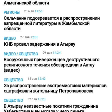
Алматинской области
20 май
14:56
РЕГИОНЫ
Сельчанин подозревается в распространении
запрещенной литературы в Жамбылской
области
27 янв
12:55
ВИДЕО
КНБ провел задержания в Атырау
09 дек
14:24
ВИДЕО / ОБЩЕСТВО
Вооруженных приверженцев деструктивного
религиозного течения обезвредили в Актау
(видео)
14 сен
12:42
ОБЩЕСТВО
За распространение экстремистских материалов
оштрафовали жительницу Петропавловска
02 сен
16:23
ОБЩЕСТВО
В Атырау неизвестные похитили гражданина
Узбекистана и вымогали у него деньги