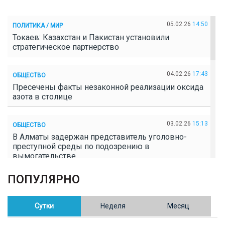
05.02.26
14:50
ПОЛИТИКА / МИР
Токаев: Казахстан и Пакистан установили
стратегическое партнерство
04.02.26
17:43
ОБЩЕСТВО
Пресечены факты незаконной реализации оксида
азота в столице
03.02.26
15:13
ОБЩЕСТВО
В Алматы задержан представитель уголовно-
преступной среды по подозрению в
вымогательстве
ПОПУЛЯРНО
02.02.26
16:41
ОБЩЕСТВО
Полицейские пресекли незаконное выращивание
конопли в Таразе
Сутки
Неделя
Месяц