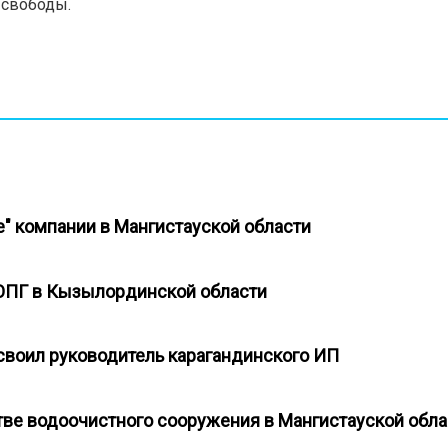
 свободы.
е" компании в Мангистауской области
у ОПГ в Кызылординской области
своил руководитель карагандинского ИП
стве водоочистного сооружения в Мангистауской обл