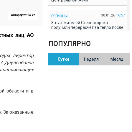
Центральной Азии
30.01.26
16:57
Автор фото: 24.kz
РЕГИОНЫ
8 тыс. жителей Степногорска
получили перерасчёт за тепло после
проверки прокуратуры
стных лиц АО
ПОПУЛЯРНО
30.01.26
16:35
ОБЩЕСТВО
В Казахстане готовят новую
одах директор
Сутки
Неделя
Месяц
редакцию Конституции: меняется
А.Дауленбаева
84% текста
анавливающих
30.01.26
16:13
ОБЩЕСТВО
Прокуроры в Павлодарской области
ой области и в
выявили хищения и незаконное
использование спортобъектов
. За оказанные
30.01.26
15:31
РЕГИОНЫ
Учительница из Актобе продавала
баллы ЕНТ по 7 тыс. тенге за балл