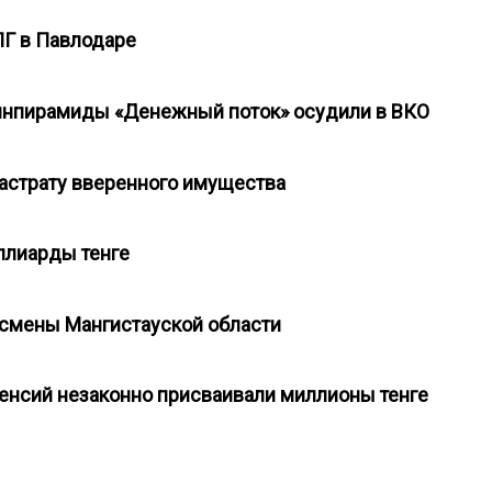
ОПГ в Павлодаре
 финпирамиды «Денежный поток» осудили в ВКО
растрату вверенного имущества
ллиарды тенге
несмены Мангистауской области
 пенсий незаконно присваивали миллионы тенге