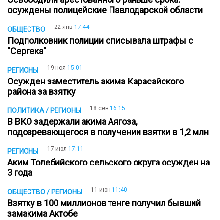
осуждены полицейские Павлодарской области
22 янв
17:44
ОБЩЕСТВО
Подполковник полиции списывала штрафы с
"Сергека"
19 ноя
15:01
РЕГИОНЫ
Осужден заместитель акима Карасайского
района за взятку
18 сен
16:15
ПОЛИТИКА / РЕГИОНЫ
В ВКО задержали акима Аягоза,
подозревающегося в получении взятки в 1,2 млн
17 июл
17:11
РЕГИОНЫ
Аким Толебийского сельского округа осужден на
3 года
11 июн
11:40
ОБЩЕСТВО / РЕГИОНЫ
Взятку в 100 миллионов тенге получил бывший
замакима Актобе