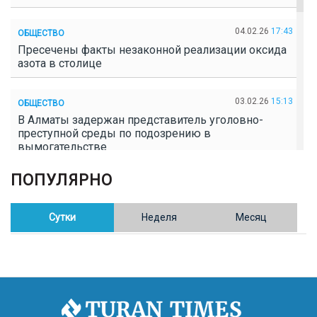
04.02.26
17:43
ОБЩЕСТВО
Пресечены факты незаконной реализации оксида
азота в столице
03.02.26
15:13
ОБЩЕСТВО
В Алматы задержан представитель уголовно-
преступной среды по подозрению в
вымогательстве
ПОПУЛЯРНО
02.02.26
16:41
ОБЩЕСТВО
Полицейские пресекли незаконное выращивание
конопли в Таразе
Сутки
Неделя
Месяц
30.01.26
17:30
ОБЩЕСТВО
Казахстан возглавил Договор о зоне, свободной от
ядерного оружия в Центральной Азии