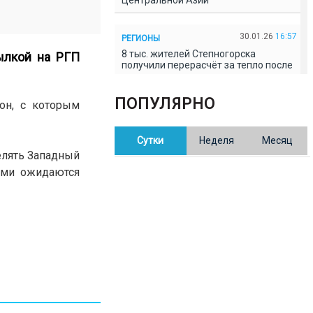
Центральной Азии
30.01.26
16:57
РЕГИОНЫ
8 тыс. жителей Степногорска
лкой на РГП
получили перерасчёт за тепло после
проверки прокуратуры
ПОПУЛЯРНО
он, с которым
30.01.26
16:35
ОБЩЕСТВО
В Казахстане готовят новую
Сутки
Неделя
Месяц
редакцию Конституции: меняется
84% текста
елять Западный
ами ожидаются
30.01.26
16:13
ОБЩЕСТВО
Прокуроры в Павлодарской области
выявили хищения и незаконное
использование спортобъектов
30.01.26
15:31
РЕГИОНЫ
Учительница из Актобе продавала
баллы ЕНТ по 7 тыс. тенге за балл