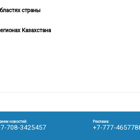
областях страны
регионах Казахстана
рием новостей:
Реклама:
+7-708-3425457
+7-777-465778