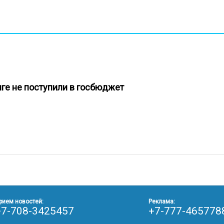
нге не поступили в госбюджет
рием новостей:
Реклама:
+7-708-3425457
+7-777-465778