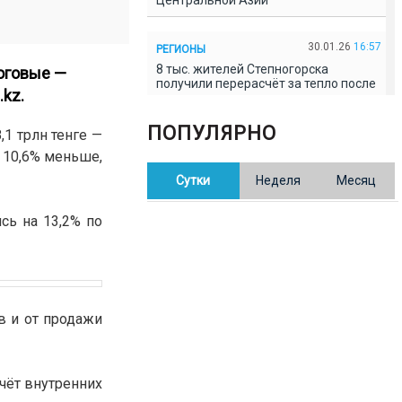
Центральной Азии
30.01.26
16:57
РЕГИОНЫ
8 тыс. жителей Степногорска
логовые —
получили перерасчёт за тепло после
.kz
.
проверки прокуратуры
ПОПУЛЯРНО
1 трлн тенге —
30.01.26
16:35
ОБЩЕСТВО
 10,6% меньше,
В Казахстане готовят новую
Сутки
Неделя
Месяц
редакцию Конституции: меняется
84% текста
сь на 13,2% по
30.01.26
16:13
ОБЩЕСТВО
Прокуроры в Павлодарской области
выявили хищения и незаконное
использование спортобъектов
в и от продажи
30.01.26
15:31
РЕГИОНЫ
Учительница из Актобе продавала
баллы ЕНТ по 7 тыс. тенге за балл
счёт внутренних