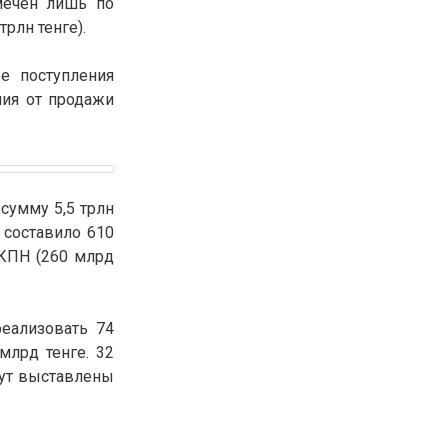
тмечен лишь по
30.01.26
15:11
трлн тенге).
РЕГИОНЫ
Бектенов посетил Павлодарскую
область и проверил энергетическую
ые поступления
инфраструктуру региона
ния от продажи
Все новости
сумму 5,5 трлн
 составило 610
 КПН (260 млрд
еализовать 74
млрд тенге. 32
дут выставлены