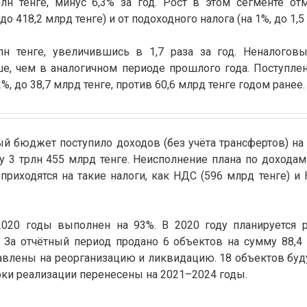
рлн тенге, минус 6,3% за год. Рост в этом сегменте о
о 418,2 млрд тенге) и от подоходного налога (на 1%, до 1,5 
лн тенге, увеличившись в 1,7 раза за год. Неналогов
ше, чем в аналогичном периоде прошлого года. Поступле
%, до 38,7 млрд тенге, против 60,6 млрд тенге годом ранее.
й бюджет поступило доходов (без учёта трансфертов) на 
у 3 трлн 455 млрд тенге. Неисполнение плана по доходам
риходятся на такие налоги, как НДС (596 млрд тенге) и
020 годы выполнен на 93%. В 2020 году планируется р
 За отчётный период продано 6 объектов на сумму 88,4 
правлены на реорганизацию и ликвидацию. 18 объектов бу
роки реализации перенесены на 2021–2024 годы.