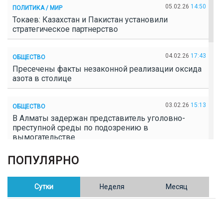
05.02.26
14:50
ПОЛИТИКА / МИР
Токаев: Казахстан и Пакистан установили
стратегическое партнерство
04.02.26
17:43
ОБЩЕСТВО
Пресечены факты незаконной реализации оксида
азота в столице
03.02.26
15:13
ОБЩЕСТВО
В Алматы задержан представитель уголовно-
преступной среды по подозрению в
вымогательстве
ПОПУЛЯРНО
02.02.26
16:41
ОБЩЕСТВО
Полицейские пресекли незаконное выращивание
конопли в Таразе
Сутки
Неделя
Месяц
30.01.26
17:30
ОБЩЕСТВО