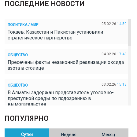
ПОСЛЕДНИЕ НОВОСТИ
05.02.26
14:50
ПОЛИТИКА / МИР
Токаев: Казахстан и Пакистан установили
стратегическое партнерство
04.02.26
17:43
ОБЩЕСТВО
Пресечены факты незаконной реализации оксида
азота в столице
03.02.26
15:13
ОБЩЕСТВО
В Алматы задержан представитель уголовно-
преступной среды по подозрению в
вымогательстве
ПОПУЛЯРНО
02.02.26
16:41
ОБЩЕСТВО
Полицейские пресекли незаконное выращивание
конопли в Таразе
Сутки
Неделя
Месяц