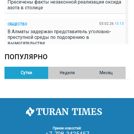
Пресечены факты незаконной реализации оксида
азота в столице
03.02.26
15:13
ОБЩЕСТВО
В Алматы задержан представитель уголовно-
преступной среды по подозрению в
вымогательстве
ПОПУЛЯРНО
02.02.26
16:41
ОБЩЕСТВО
Полицейские пресекли незаконное выращивание
конопли в Таразе
Сутки
Неделя
Месяц
30.01.26
17:30
ОБЩЕСТВО
Казахстан возглавил Договор о зоне, свободной от
ядерного оружия в Центральной Азии
30.01.26
16:57
РЕГИОНЫ
8 тыс. жителей Степногорска получили перерасчёт
Прием новостей:
за тепло после проверки прокуратуры
+7-708-3425457