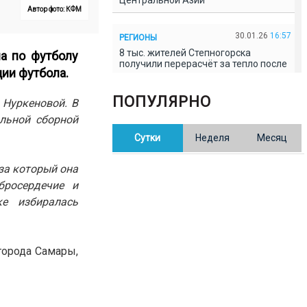
Центральной Азии
Автор фото: КФМ
30.01.26
16:57
РЕГИОНЫ
8 тыс. жителей Степногорска
а по футболу
получили перерасчёт за тепло после
ии футбола.
проверки прокуратуры
ПОПУЛЯРНО
и Нуркеновой.
В
30.01.26
16:35
ОБЩЕСТВО
льной сборной
В Казахстане готовят новую
Сутки
Неделя
Месяц
редакцию Конституции: меняется
84% текста
за который она
бросердечие и
30.01.26
16:13
ОБЩЕСТВО
е избиралась
Прокуроры в Павлодарской области
выявили хищения и незаконное
использование спортобъектов
города Самары,
30.01.26
15:31
РЕГИОНЫ
Учительница из Актобе продавала
баллы ЕНТ по 7 тыс. тенге за балл