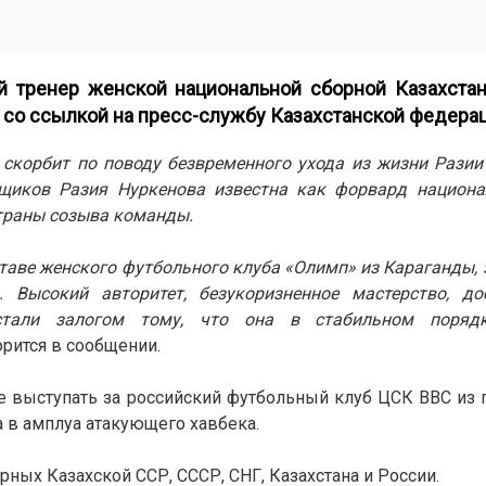
й тренер женской национальной сборной Казахстан
со ссылкой на пресс-службу Казахстанской федерац
 скорбит по поводу безвременного ухода из жизни Рази
ьщиков Разия Нуркенова известна как форвард национа
страны созыва команды.
таве женского футбольного клуба «Олимп» из Караганды, 
 Высокий авторитет, безукоризненное мастерство, до
стали залогом тому, что она в стабильном порядк
рится в сообщении.
е выступать за российский футбольный клуб ЦСК ВВС из 
а в амплуа атакующего хавбека.
ных Казахской ССР, СССР, СНГ, Казахстана и России.