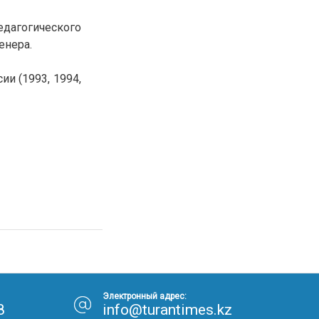
30.01.26
15:11
РЕГИОНЫ
едагогического
Бектенов посетил Павлодарскую
енера.
область и проверил энергетическую
инфраструктуру региона
и (1993, 1994,
Все новости
Электронный адрес:
8
info@turantimes.kz