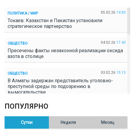
05.02.26
14:50
ПОЛИТИКА / МИР
Токаев: Казахстан и Пакистан установили
стратегическое партнерство
04.02.26
17:43
ОБЩЕСТВО
Пресечены факты незаконной реализации оксида
азота в столице
03.02.26
15:13
ОБЩЕСТВО
В Алматы задержан представитель уголовно-
преступной среды по подозрению в
вымогательстве
ПОПУЛЯРНО
02.02.26
16:41
ОБЩЕСТВО
Полицейские пресекли незаконное выращивание
конопли в Таразе
Сутки
Неделя
Месяц