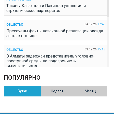
Токаев: Казахстан и Пакистан установили
стратегическое партнерство
04.02.26
17:43
ОБЩЕСТВО
Пресечены факты незаконной реализации оксида
азота в столице
03.02.26
15:13
ОБЩЕСТВО
В Алматы задержан представитель уголовно-
преступной среды по подозрению в
вымогательстве
ПОПУЛЯРНО
02.02.26
16:41
ОБЩЕСТВО
Полицейские пресекли незаконное выращивание
конопли в Таразе
Сутки
Неделя
Месяц
30.01.26
17:30
ОБЩЕСТВО
Казахстан возглавил Договор о зоне, свободной от