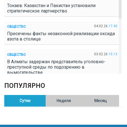
Токаев: Казахстан и Пакистан установили
стратегическое партнерство
04.02.26
17:43
ОБЩЕСТВО
Пресечены факты незаконной реализации оксида
азота в столице
03.02.26
15:13
ОБЩЕСТВО
В Алматы задержан представитель уголовно-
преступной среды по подозрению в
вымогательстве
ПОПУЛЯРНО
02.02.26
16:41
ОБЩЕСТВО
Полицейские пресекли незаконное выращивание
конопли в Таразе
Сутки
Неделя
Месяц
30.01.26
17:30
ОБЩЕСТВО
Казахстан возглавил Договор о зоне, свободной от