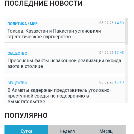
ПОСЛЕДНИЕ НОВОСТИ
05.02.26
14:50
ПОЛИТИКА / МИР
Токаев: Казахстан и Пакистан установили
стратегическое партнерство
04.02.26
17:43
ОБЩЕСТВО
Пресечены факты незаконной реализации оксида
азота в столице
03.02.26
15:13
ОБЩЕСТВО
В Алматы задержан представитель уголовно-
преступной среды по подозрению в
вымогательстве
ПОПУЛЯРНО
02.02.26
16:41
ОБЩЕСТВО
Полицейские пресекли незаконное выращивание
конопли в Таразе
Сутки
Неделя
Месяц