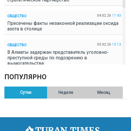
04.02.26
17:43
ОБЩЕСТВО
Пресечены факты незаконной реализации оксида
азота в столице
03.02.26
15:13
ОБЩЕСТВО
В Алматы задержан представитель уголовно-
преступной среды по подозрению в
вымогательстве
ПОПУЛЯРНО
02.02.26
16:41
ОБЩЕСТВО
Полицейские пресекли незаконное выращивание
конопли в Таразе
Сутки
Неделя
Месяц
30.01.26
17:30
ОБЩЕСТВО
Казахстан возглавил Договор о зоне, свободной от
ядерного оружия в Центральной Азии