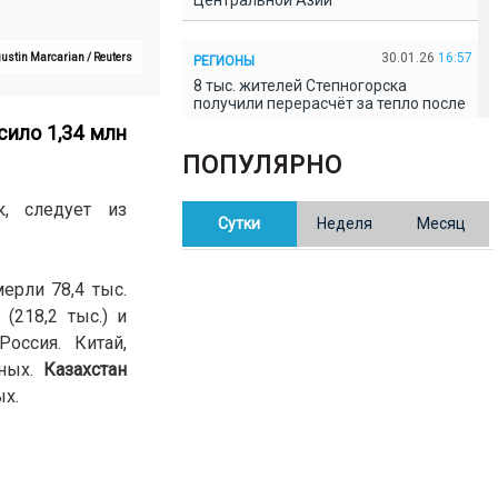
Центральной Азии
30.01.26
16:57
ustin Marcarian / Reuters
РЕГИОНЫ
8 тыс. жителей Степногорска
получили перерасчёт за тепло после
проверки прокуратуры
сило 1,34 млн
ПОПУЛЯРНО
30.01.26
16:35
ОБЩЕСТВО
В Казахстане готовят новую
, следует из
Сутки
Неделя
Месяц
редакцию Конституции: меняется
84% текста
ерли 78,4 тыс.
30.01.26
16:13
ОБЩЕСТВО
(218,2 тыс.) и
Прокуроры в Павлодарской области
оссия. Китай,
выявили хищения и незаконное
использование спортобъектов
нных.
Казахстан
ых.
30.01.26
15:31
РЕГИОНЫ
Учительница из Актобе продавала
баллы ЕНТ по 7 тыс. тенге за балл