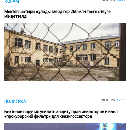
ҚОҒАМ
Мектеп шатыры құлады: мердігер 260 млн теңге өтеуге
міндеттелді
28.01.26
12:55
ПОЛИТИКА
Бектенов поручил усилить защиту прав инвесторов и ввел
«прокурорский фильтр» для квазигоссектора