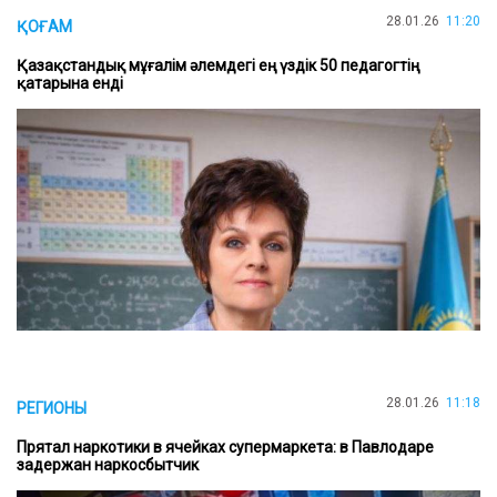
28.01.26
11:20
ҚОҒАМ
Қазақстандық мұғалім әлемдегі ең үздік 50 педагогтің
қатарына енді
28.01.26
11:18
РЕГИОНЫ
Прятал наркотики в ячейках супермаркета: в Павлодаре
задержан наркосбытчик