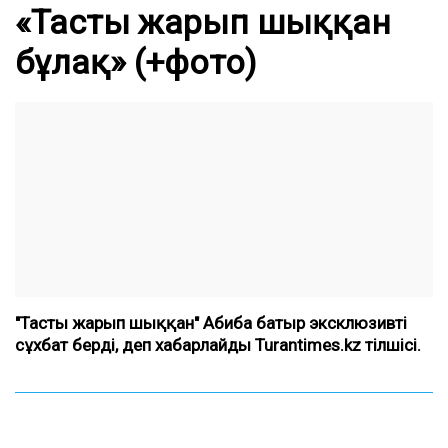
«Тасты жарып шыққан
бұлақ» (+фото)
"Тасты жарып шыққан" Абиба батыр эксклюзивті
сұхбат берді, деп хабарлайды Turantimes.kz тілшісі.