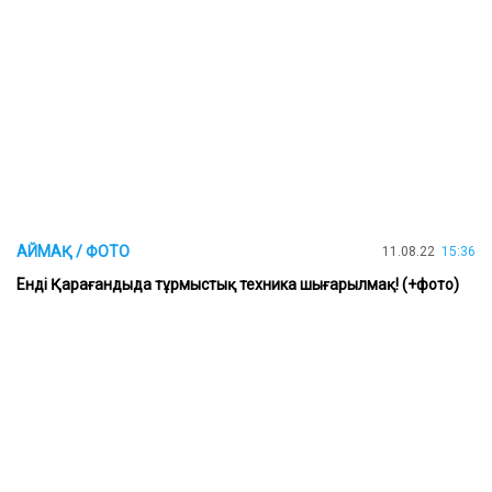
АЙМАҚ / ФОТО
11.08.22
15:36
Енді Қарағандыда тұрмыстық техника шығарылмақ! (+фото)