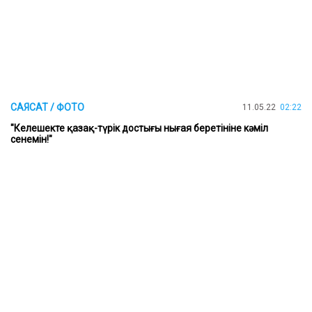
САЯСАТ / ФОТО
11.05.22
02:22
"Келешекте қазақ-түрік достығы нығая беретініне кәміл
сенемін!"