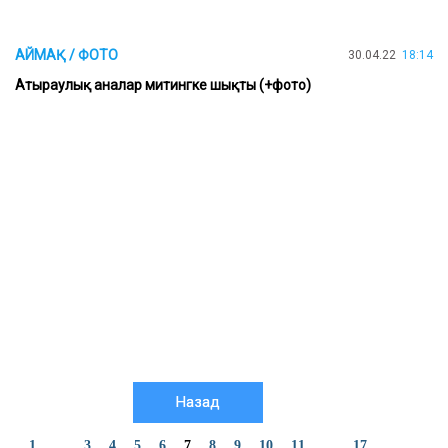
АЙМАҚ / ФОТО
30.04.22
18:14
Атыраулық аналар митингке шықты (+фото)
Назад
1
...
3
4
5
6
7
8
9
10
11
...
17