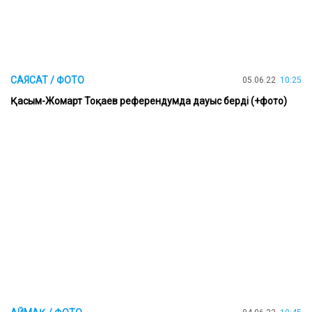
САЯСАТ / ФОТО
05.06.22
10:25
Қасым-Жомарт Тоқаев референдумда дауыс берді (+фото)