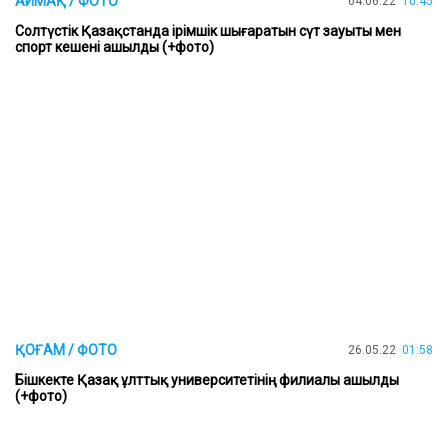
АЙМАҚ / ФОТО
04.06.22
10:45
Солтүстік Қазақстанда iрiмшiк шығаратын сүт зауыты мен
спорт кешенi ашылды (+фото)
ҚОҒАМ / ФОТО
26.05.22
01:58
Бішкекте Қазақ ұлттық университетінің филиалы ашылды
(+фото)