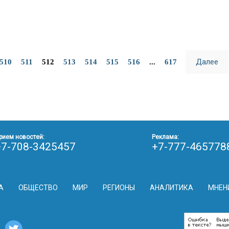
Далее
510
511
512
513
514
515
516
...
617
рием новостей:
Реклама:
+7-708-3425457
+7-777-465778
А
ОБЩЕСТВО
МИР
РЕГИОНЫ
АНАЛИТИКА
МНЕН