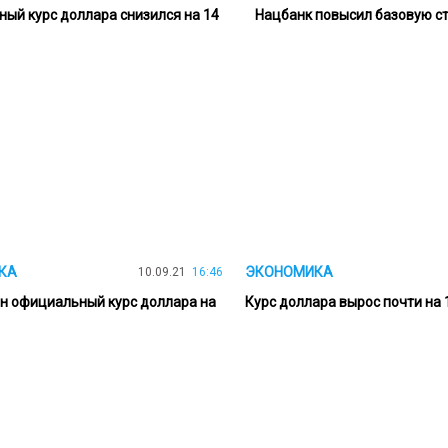
ый курс доллара снизился на 14
Нацбанк повысил базовую ст
КА
ЭКОНОМИКА
10.09.21
16:46
н официальный курс доллара на
Курс доллара вырос почти на 