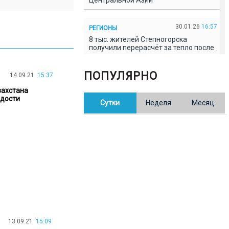
Центральной Азии
30.01.26
16:57
РЕГИОНЫ
8 тыс. жителей Степногорска
получили перерасчёт за тепло после
проверки прокуратуры
ПОПУЛЯРНО
14.09.21
15:37
30.01.26
16:35
ОБЩЕСТВО
захстана
В Казахстане готовят новую
адости
Сутки
Неделя
Месяц
редакцию Конституции: меняется
84% текста
30.01.26
16:13
ОБЩЕСТВО
Прокуроры в Павлодарской области
выявили хищения и незаконное
использование спортобъектов
30.01.26
15:31
РЕГИОНЫ
Учительница из Актобе продавала
баллы ЕНТ по 7 тыс. тенге за балл
13.09.21
15:09