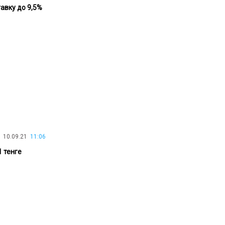
авку до 9,5%
30.01.26
15:11
РЕГИОНЫ
Бектенов посетил Павлодарскую
область и проверил энергетическую
инфраструктуру региона
Все новости
10.09.21
11:06
1 тенге