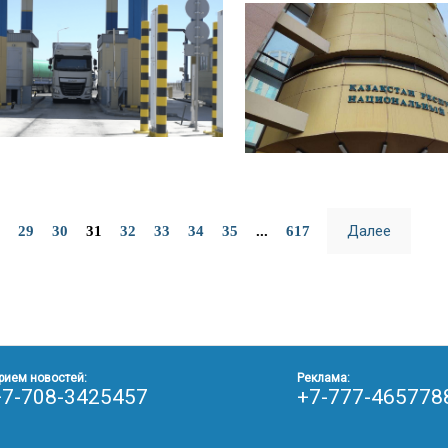
Далее
29
30
31
32
33
34
35
...
617
рием новостей:
Реклама:
+7-708-3425457
+7-777-465778