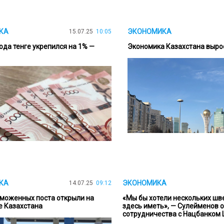
КА
ЭКОНОМИКА
15.07.25
10:05
ода тенге укрепился на 1% —
Экономика Казахстана вырос
КА
ЭКОНОМИКА
14.07.25
09:12
аможенных поста открыли на
«Мы бы хотели нескольких ш
е Казахстана
здесь иметь», — Сулейменов 
сотрудничества с Нацбанком