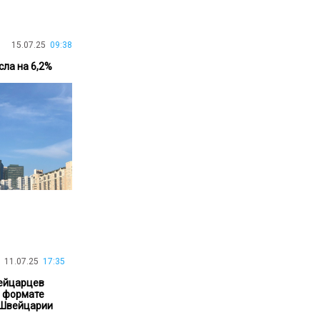
30.01.26
15:11
РЕГИОНЫ
Бектенов посетил Павлодарскую
15.07.25
09:38
область и проверил энергетическую
инфраструктуру региона
ла на 6,2%
Все новости
11.07.25
17:35
вейцарцев
о формате
 Швейцарии