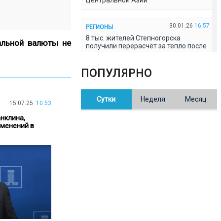
Центральной Азии
30.01.26
16:57
РЕГИОНЫ
8 тыс. жителей Степногорска
альной валюты не
получили перерасчёт за тепло после
проверки прокуратуры
ПОПУЛЯРНО
30.01.26
16:35
ОБЩЕСТВО
В Казахстане готовят новую
Сутки
Неделя
Месяц
редакцию Конституции: меняется
15.07.25
10:53
84% текста
нклина,
зменений в
30.01.26
16:13
ОБЩЕСТВО
Прокуроры в Павлодарской области
выявили хищения и незаконное
использование спортобъектов
30.01.26
15:31
РЕГИОНЫ
Учительница из Актобе продавала
баллы ЕНТ по 7 тыс. тенге за балл