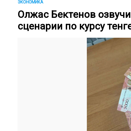
ЭКОНОМИКА
Олжас Бектенов озвуч
сценарии по курсу тенг