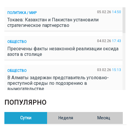
05.02.26
14:50
ПОЛИТИКА / МИР
Токаев: Казахстан и Пакистан установили
стратегическое партнерство
04.02.26
17:43
ОБЩЕСТВО
Пресечены факты незаконной реализации оксида
азота в столице
03.02.26
15:13
ОБЩЕСТВО
В Алматы задержан представитель уголовно-
преступной среды по подозрению в
вымогательстве
ПОПУЛЯРНО
02.02.26
16:41
ОБЩЕСТВО
Полицейские пресекли незаконное выращивание
конопли в Таразе
Сутки
Неделя
Месяц