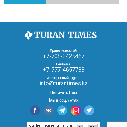
30.01.26
17:30
ОБЩЕСТВО
Казахстан возглавил Договор о зоне, свободной от
ядерного оружия в Центральной Азии
30.01.26
16:57
РЕГИОНЫ
8 тыс. жителей Степногорска получили перерасчёт
Прием новостей:
за тепло после проверки прокуратуры
+7-708-3425457
Реклама:
+7-777-4657788
30.01.26
16:35
ОБЩЕСТВО
В Казахстане готовят новую редакцию
Электронный адрес:
Конституции: меняется 84% текста
info@turantimes.kz
Написать Нам
30.01.26
16:13
ОБЩЕСТВО
Мы в соц. сетях
Прокуроры в Павлодарской области выявили
хищения и незаконное использование
спортобъектов