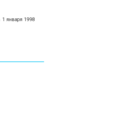
30.01.26
15:11
РЕГИОНЫ
Бектенов посетил Павлодарскую
 1 января 1998
область и проверил энергетическую
инфраструктуру региона
Все новости