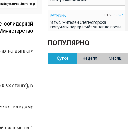
Центральной Азии
pixabay.com/sabinevanerp
30.01.26
16:57
РЕГИОНЫ
8 тыс. жителей Степногорска
ле солидарной
получили перерасчёт за тепло после
Министерство
проверки прокуратуры
ПОПУЛЯРНО
30.01.26
16:35
ОБЩЕСТВО
них на выплату
В Казахстане готовят новую
Сутки
Неделя
Месяц
редакцию Конституции: меняется
84% текста
30.01.26
16:13
ОБЩЕСТВО
0 937 тенге), в
Прокуроры в Павлодарской области
выявили хищения и незаконное
использование спортобъектов
ается каждому
30.01.26
15:31
РЕГИОНЫ
Учительница из Актобе продавала
баллы ЕНТ по 7 тыс. тенге за балл
й системе на 1