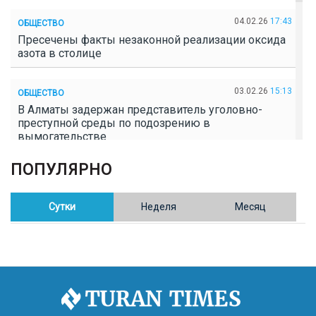
04.02.26
17:43
ОБЩЕСТВО
Пресечены факты незаконной реализации оксида
азота в столице
03.02.26
15:13
ОБЩЕСТВО
В Алматы задержан представитель уголовно-
преступной среды по подозрению в
вымогательстве
ПОПУЛЯРНО
02.02.26
16:41
ОБЩЕСТВО
Полицейские пресекли незаконное выращивание
конопли в Таразе
Сутки
Неделя
Месяц
30.01.26
17:30
ОБЩЕСТВО
Казахстан возглавил Договор о зоне, свободной от
ядерного оружия в Центральной Азии
30.01.26
16:57
РЕГИОНЫ